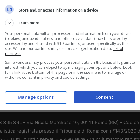
zzazione del
sistema – italia.
Store and/or access information on a device
Learn more
Your personal data will be processed and information from your device
(cookies, unique identifiers, and other device data) may be stored by,
accessed by and shared with 319 partners, or used specifically by this
site. We and our partners may use precise geolocation data.
List of
partners.
Some vendors may process your personal data on the basis of legitimate
interest, which you can object to by managing your options below. Look
for a link at the bottom of this page or in the site menu to manage or
withdraw consent in privacy and cookie settings.
Manage options
Consent
 365 SRL - Via Nicola Marchese 10, 00141 Roma (RM) - Codice F
alistica registrata presso il Tribunale di Roma con n°143/2020 
 - Tutti i diritti riservati - VIAGGINEWS.COM è marchio registr