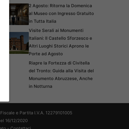
2 Agosto: Ritorna la Domenica
al Museo con Ingresso Gratuito
in Tutta Italia
Visite Serali ai Monumenti
Italiani: Il Castello Sforzesco e
Altri Luoghi Storici Aprono le
Porte ad Agosto
Riapre la Fortezza di Civitella
del Tronto: Guida alla Visita del
Monumento Abruzzese, Anche
in Notturna
iscale e Partita I.V.A. 12279101005
del 16/12/2020
ato -
Contattaci