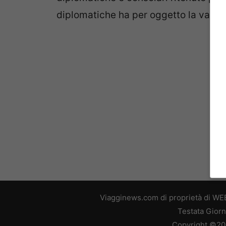
diplomatiche ha per oggetto la valori
Viagginews.com di proprietà di WEB
Testata Giorn
Copyright ©2026