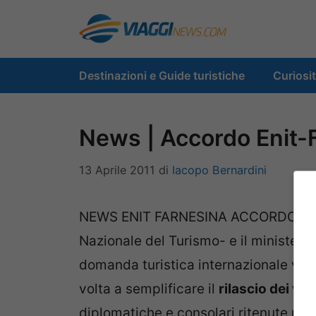
Vai
al
contenuto
Destinazioni e Guide turistiche
Curiosi
News | Accordo Enit-Fa
13 Aprile 2011
di
Iacopo Bernardini
NEWS ENIT FARNESINA ACCORDO VISTI
Nazionale del Turismo- e il ministero 
domanda turistica internazionale verso
volta a semplificare il
rilascio dei vist
diplomatiche e consolari ritenute prior