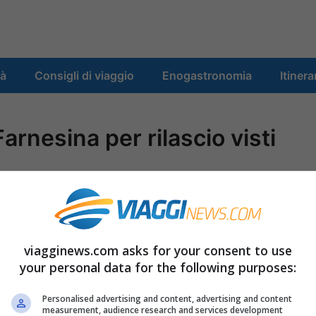
tà
Consigli di viaggio
Enogastronomia
Itinera
rnesina per rilascio visti
 / ROMA – Accordo tra Enit – Agenzia
degli Affari esteri per potenziare la crescente
viagginews.com asks for your consent to use
 l’Italia e sviluppare l’impresa. Un’azione
your personal data for the following purposes:
i turistici
in molte rappresentanze
Personalised advertising and content, advertising and content
measurement, audience research and services development
itarie. Il coordinamento tra l’Agenzia e le sedi