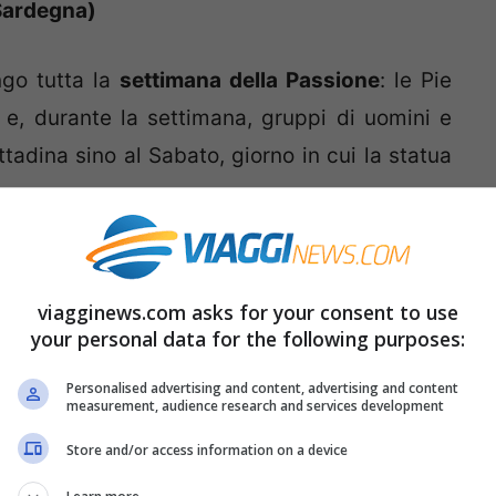
 Sardegna)
ngo tutta la
settimana della Passione
: le Pie
e, durante la settimana, gruppi di uomini e
ttadina sino al Sabato, giorno in cui la statua
n solo
Cristo
ma anche la
Madonna
, ornata a
incontrano la
domenica di Pasqua
dopo giri di
viagginews.com asks for your consent to use
tano il costume tipico del Paese. I cittadini
your personal data for the following purposes:
e proprie case e salutano la resurrezione con
Personalised advertising and content, advertising and content
measurement, audience research and services development
o e al confine della legalità, che però non è mai
Store and/or access information on a device