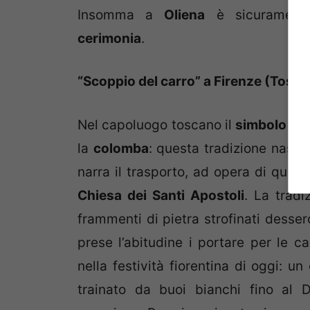
Insomma a
Oliena
è sicuramente 
cerimonia
.
“Scoppio del carro” a Firenze (Tosc
Nel capoluogo toscano il
simbolo pa
la
colomba
: questa tradizione nasce
narra il trasporto, ad opera di questi
Chiesa dei Santi Apostoli
. La trad
frammenti di pietra strofinati desse
prese l’abitudine i portare per le c
nella festività fiorentina di oggi: un
trainato da buoi bianchi fino al D