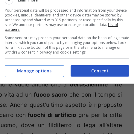
Learn more
l’aspetto religioso il protagonista della
Your personal data will be processed and information from your device
(cookies, unique identifiers, and other device data) may be stored by,
accessed by and shared with 319 partners, or used specifically by this
site. We and our partners may use precise geolocation data.
List of
partners.
ana)
Some vendors may process your personal data on the basis of legitimate
interest, which you can object to by managing your options below. Look
for a link at the bottom of this page or in the site menu to manage or
withdraw consent in privacy and cookie settings.
squale
scelto come protagonista della festa è
 dall’epoca dei
crociati
e dalla leggenda che
Manage options
Consent
, delle tre
schegge del Sacro Sepolcro
nella
izione vuole anche che a
Gerusalemme
i tre
ro vita ad un
fuoco sacro
che con il tempo si
ase. Anche quest’ultimo aspetto è riproposto
 carro con
fuochi di artificio
gira per la città
uomo, dove un fildiferro lo lega all’altare