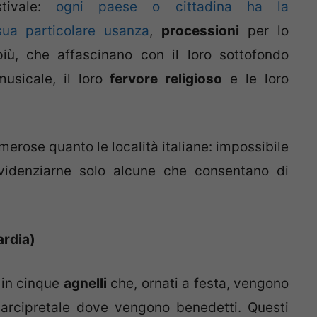
stivale:
ogni paese o cittadina ha la
sua particolare usanza
,
processioni
per lo
più, che affascinano con il loro sottofondo
musicale, il loro
fervore religioso
e le loro
erose quanto le località italiane: impossibile
 evidenziarne solo alcune che consentano di
ardia)
 in cinque
agnelli
che, ornati a festa, vengono
arcipretale dove vengono benedetti. Questi