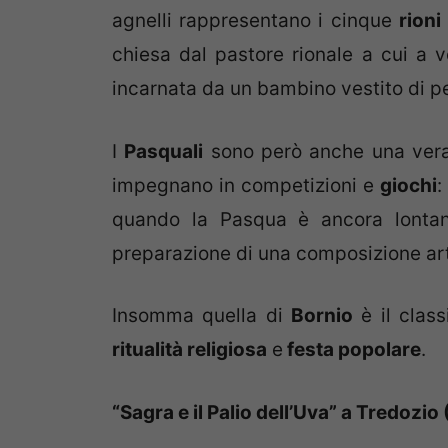
agnelli rappresentano i cinque
rioni
chiesa dal pastore rionale a cui a vo
incarnata da un bambino vestito di pe
I
Pasquali
sono però anche una vera e
impegnano in competizioni e
giochi
:
quando la Pasqua è ancora lontana
preparazione di una composizione art
Insomma quella di
Bornio
è il class
ritualità religiosa
e
festa popolare
.
“Sagra e il Palio dell’Uva” a Tredozio