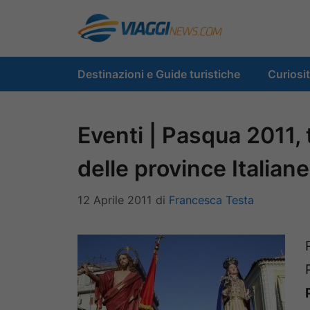
Vai
al
contenuto
Destinazioni e Guide turistiche
Curiosi
Eventi | Pasqua 2011, 
delle province Italiane
12 Aprile 2011
di
Francesca Testa