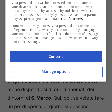
Your personal data will be processed and information from
rendendo sicuramente più magica e
your device (cookies, unique identifiers, and other device
data) may be stored by, accessed by and shared with 319
misteriosa la passeggiata.
partners, or used specifically by this site. We and our partners
may use precise geolocation data.
List of partners.
Some vendors may process your personal data on the basis
Per una cena fuori senza un esborso
of legitimate interest, which you can object to by managing
your options below. Look for a link at the bottom of this page
or in the site menu to manage or withdraw consent in privacy
notevole, è consigliabile spostarsi dal
and cookie settings.
centro lungo il molo di
S. Marco verso
nord
, alla volta del rione Giardini, in
Consent
quanto tra questo e quello delle Colonne si
Manage options
trovano diversi ristorantini tipici, non
proprio a buon mercato ma sicuramente
meno dispendiosi di quelli rinomati dei
dintorni di
S. Marco
. Qui, poi, se volete fare
un po’ di spesa, di giorno si possono