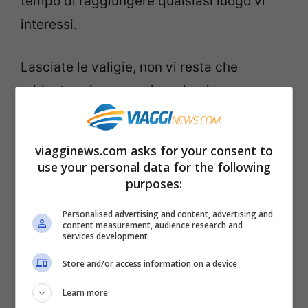
tempo di raggiungere qualsiasi luogo vi
interessi.
Lasciate le valigie, non vi resta che
addentrarvi, e magari perdervi
allegramente, tra
calle e fondamenta
,
ammirando tutto ciò che vi circonda,
viagginews.com asks for your consent to
magari approfittando dell’
aperitivo
delle
use your personal data for the following
purposes:
sei in uno dei molti bar o in un’enoteca
caratteristica. Non si preoccupino i fanatici
Personalised advertising and content, advertising and
content measurement, audience research and
degli itinerari prestabiliti. Pur navigando a
services development
vista, saranno sicuramente molteplici gli
Store and/or access information on a device
scorci, i ponticelli, i canaletti che vi
Learn more
presenteranno davanti inaspettati,