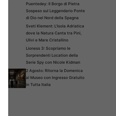
Puentedey: Il Borgo di Pietra
Sospeso sul Leggendario Ponte
di Dio nel Nord della Spagna
Sveti Klement: L’Isola Adriatica
dove la Natura Canta tra Pini,
Ulivi e Mare Cristallino
Lioness 3: Scopriamo le
Sorprendenti Location della
Serie Spy con Nicole Kidman
2 Agosto: Ritorna la Domenica
al Museo con Ingresso Gratuito
in Tutta Italia