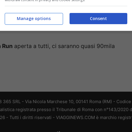
assiccia presenza
africana
, per l’Italia
Manage options
Consent
fa
e dalla finanziera
Rosalba Console
.
n Run
aperta a tutti, ci saranno quasi 90mila
 365 SRL - Via Nicola Marchese 10, 00141 Roma (RM) - Codice F
alistica registrata presso il Tribunale di Roma con n°143/2020 
 - Tutti i diritti riservati - VIAGGINEWS.COM è marchio registr