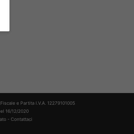
iscale e Partita I.V.A. 12279101005
del 16/12/2020
ato -
Contattaci