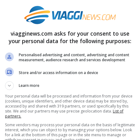
Maratona di Roma
. Chumba ha preceduto gli
etiopi
Gena Amda e Abdulahi Dawit
. Tra le
donne tripletta etiope con Dado davanti a
viagginews.com asks for your consent to use
Tesema e Lema
. Quinta l’italiana
Rosalba
your personal data for the following purposes:
Console
.
Personalised advertising and content, advertising and content
Giovanni Achenza
in 1h19’01″‘, mentre
Alex
measurement, audience research and services development
l quarto posto. Alla gara non competitiva di 4
Store and/or access information on a device
ndese
Monique Van der Vorst
, campionessa
Learn more
no scorso ha recuperato l’uso della gambe
Your personal data will be processed and information from your device
o.
(cookies, unique identifiers, and other device data) may be stored by,
accessed by and shared with 319 partners, or used specifically by this
site. We and our partners may use precise geolocation data.
List of
partners.
Some vendors may process your personal data on the basis of legitimate
di Roma
, partenza alle
ore 9
da via dei Fori
interest, which you can object to by managing your options below. Look
for a link at the bottom of this page or in the site menu to manage or
nti dalle oltre
80 nazioni presenti
.
withdraw consent in privacy and cookie settings.