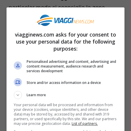
particolar modo si sconsiglia la zona
occidentale e centrale del Paese, altresì si
sconsiglia di intraprendere viaggi nel sud,
viagginews.com asks for your consent to
anche nelle rinomate località di Tozeur,
use your personal data for the following
Kebili, l’area del Chott-el-Jerid, Douz.
purposes:
Anche la capitale
Tunisi
è stata
Personalised advertising and content, advertising and
content measurement, audience research and
recentemente teatro di violenti scontri in
services development
cui sono registrate numerose vittime.
Store and/or access information on a device
Stessa situazione anche a Biserta, a
Learn more
Nabeul, ad Hammamet e ad Sfax.
Your personal data will be processed and information from
your device (cookies, unique identifiers, and other device
data) may be stored by, accessed by and shared with 319
partners, or used specifically by this site. We and our partners
may use precise geolocation data.
List of partners.
Articoli recenti
Napoli tra le Top 10 Città