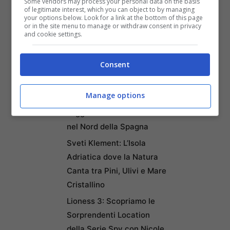
Some vendors may process your personal data on the basis
of legitimate interest, which you can object to by managing
Mondiali per il Workcation
your options below. Look for a link at the bottom of this page
or in the site menu to manage or withdraw consent in privacy
2026: Cultura, Cibo e
and cookie settings.
Trasporti Efficiente la
Rendono la Favorita
Consent
Italiana
Puentedey: Il Borgo di
Manage options
Pietra Sospeso sul
Leggendario Ponte di Dio
nel Nord della Spagna
Sveti Klement: L’Isola
Adriatica dove la Natura
Canta tra Pini, Ulivi e Mare
Cristallino
Lioness 3: Scopriamo le
Sorprendenti Location
della Serie Spy con Nicole