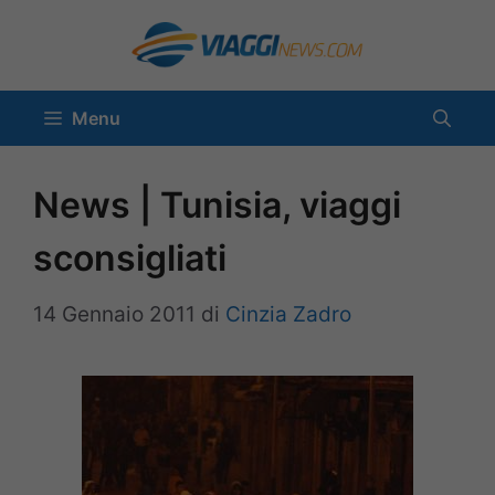
Vai
al
contenuto
Menu
News | Tunisia, viaggi
sconsigliati
14 Gennaio 2011
di
Cinzia Zadro