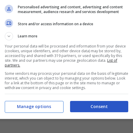
Personalised advertising and content, advertising and content
nostro Paese che accettano cani, anche di
measurement, audience research and services development
la realtà europea, specie inglese, che mette
Store and/or access information on a device
 che a mangiare il nostro dolce quadrupede
Learn more
uni resort offrono infatt’pacchetti benessere’
Your personal data will be processed and information from your device
 fedele amico potrà nuotare in una piscina
(cookies, unique identifiers, and other device data) may be stored by,
accessed by and shared with 319 partners, or used specifically by this
 benefici delle
acque termali
, indicate per
site. We and our partners may use precise geolocation data.
List of
partners.
utanee. Nel cuore della Val d’Orcia, alle Terme
Some vendors may process your personal data on the basis of legitimate
interest, which you can object to by managing your options below. Look
per
Fido
: oltre alle vasche, a disposizione
for a link at the bottom of this page or in the site menu to manage or
withdraw consent in privacy and cookie settings.
o farà giocare nei grandi prati che circondano
to per passare un
weekend
di relax con il
Manage options
Consent