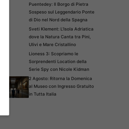
Puentedey: Il Borgo di Pietra
Sospeso sul Leggendario Ponte
di Dio nel Nord della Spagna
Sveti Klement: L’Isola Adriatica
dove la Natura Canta tra Pini,
Ulivi e Mare Cristallino
Lioness 3: Scopriamo le
Sorprendenti Location della
Serie Spy con Nicole Kidman
2 Agosto: Ritorna la Domenica
al Museo con Ingresso Gratuito
in Tutta Italia