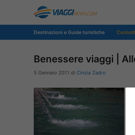
Vai
al
contenuto
Destinazioni e Guide turistiche
Curiosi
Benessere viaggi | All
5 Gennaio 2011
di
Cinzia Zadro