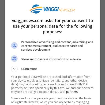
sull’arco alpino e prealpino intorno ai
1.400-1.600 metri, ma già domani la quota
viagginews.com asks for your consent to
neve scenderà a 900-1.100 metri, anche
use your personal data for the following
sui rilievi appenninici settentrionali. Inoltre
purposes:
venti forti da ovest, nord ovest sulla
Personalised advertising and content, advertising and
content measurement, audience research and
Sardegna e Sicilia, e in estensione sulle
services development
regioni ioniche e tirreniche. Possibili
Store and/or access information on a device
mareggiate.
Learn more
Your personal data will be processed and information from
your device (cookies, unique identifiers, and other device
data) may be stored by, accessed by and shared with 319
Articoli recenti
partners, or used specifically by this site. We and our partners
Napoli tra le Top 10 Città
may use precise geolocation data.
List of partners.
Mondiali per il Workcation
Some vendors may process your personal data on the basis
of legitimate interest, which you can object to by managing
2026: Cultura, Cibo e