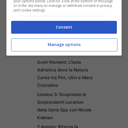
your options below. Look for a link at the bottom of this page
Trasporti Efficiente la
or in the site menu to manage or withdraw consent in privacy
and cookie settings.
Rendono la Favorita
Italiana
Consent
Puentedey: Il Borgo di
Pietra Sospeso sul
Manage options
Leggendario Ponte di Dio
nel Nord della Spagna
Sveti Klement: L’Isola
Adriatica dove la Natura
Canta tra Pini, Ulivi e Mare
Cristallino
Lioness 3: Scopriamo le
Sorprendenti Location
della Serie Spy con Nicole
Kidman
2 Agosto: Ritorna la