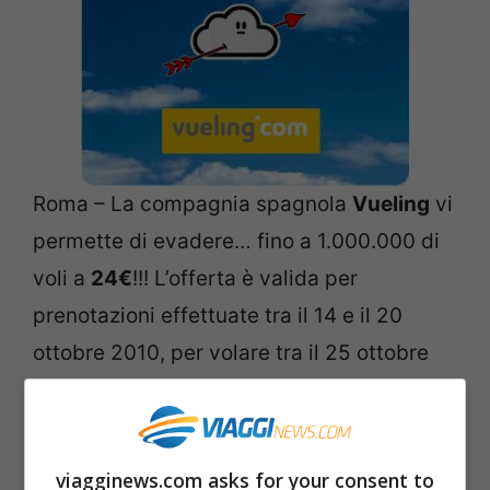
Roma – La compagnia spagnola
Vueling
vi
permette di evadere… fino a 1.000.000 di
voli a
24€
!!! L’offerta è valida per
prenotazioni effettuate tra il 14 e il 20
ottobre 2010, per volare tra il 25 ottobre
2010 e il 24 febbraio 2011.
Condizioni legali: acquisto con almeno 12
giorni di anticipo; prezzo minimo per tratta,
viagginews.com asks for your consent to