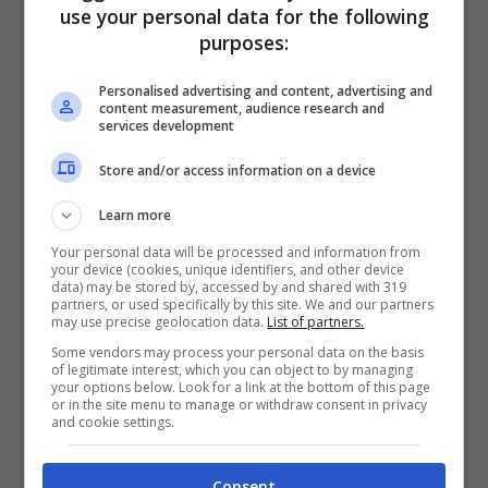
tasse incluse e senza servizi aggiuntivi
use your personal data for the following
purposes:
Maggiori dettagli e info su:
www.vueling.com
Personalised advertising and content, advertising and
content measurement, audience research and
services development
Store and/or access information on a device
Articoli recenti
Napoli tra le Top 10 Città
Learn more
Mondiali per il Workcation
Your personal data will be processed and information from
2026: Cultura, Cibo e
your device (cookies, unique identifiers, and other device
data) may be stored by, accessed by and shared with 319
Trasporti Efficiente la
partners, or used specifically by this site. We and our partners
may use precise geolocation data.
List of partners.
Rendono la Favorita
Some vendors may process your personal data on the basis
Italiana
of legitimate interest, which you can object to by managing
your options below. Look for a link at the bottom of this page
Puentedey: Il Borgo di
or in the site menu to manage or withdraw consent in privacy
Pietra Sospeso sul
and cookie settings.
Leggendario Ponte di Dio
nel Nord della Spagna
Consent