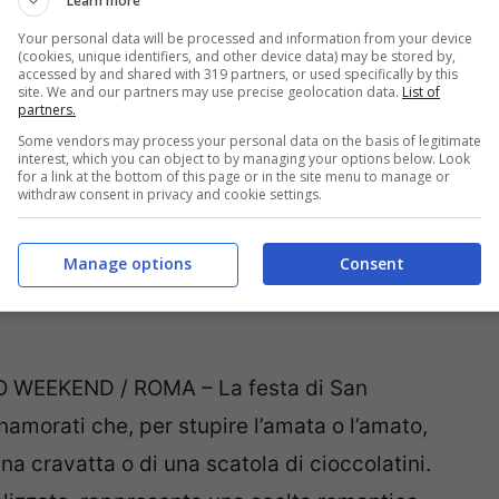
Learn more
Your personal data will be processed and information from your device
RT / ROMA – Se, programmando una
(cookies, unique identifiers, and other device data) may be stored by,
accessed by and shared with 319 partners, or used specifically by this
site. We and our partners may use precise geolocation data.
List of
i e giornate di shopping, questo itinerario
partners.
a, che si allunga nella svizzera italiana a
Some vendors may process your personal data on the basis of legitimate
interest, which you can object to by managing your options below. Look
hi la visita natura incontaminata e tanto,
for a link at the bottom of this page or in the site menu to manage or
withdraw consent in privacy and cookie settings.
 …
Leggi tutto
Manage options
Consent
ggio per un weekend romantico
 WEEKEND / ROMA – La festa di San
nnamorati che, per stupire l’amata o l’amato,
na cravatta o di una scatola di cioccolatini.