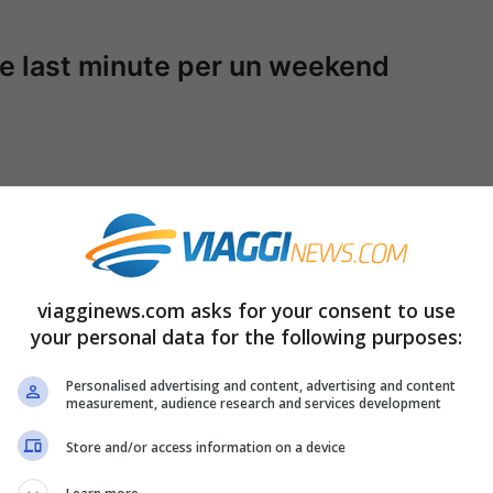
rte last minute per un weekend
INUTE / ROMA – Il giorno più romantico
aio è alle porte e gli innamorati è bene che
alche idea regalo per il proprio
viagginews.com asks for your consent to use
ico ‘fiori e i cioccolatini’, sebbene faccia
your personal data for the following purposes:
Personalised advertising and content, advertising and content
measurement, audience research and services development
x fra sport, natura e cultura
Store and/or access information on a device